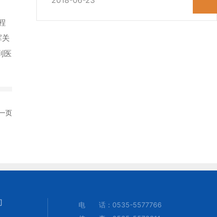
程
挥关
到医
一页
们
电 话：
0535-5577766