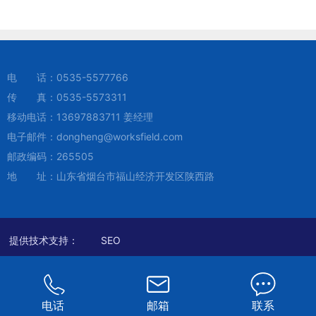
电 话：
0535-5577766
传 真：0535-5573311
移动电话：
13697883711
姜经理
电子邮件：
dongheng@worksfield.com
邮政编码：265505
地 址：山东省烟台市福山经济开发区陕西路
提供技术支持：
SEO
电话
邮箱
联系