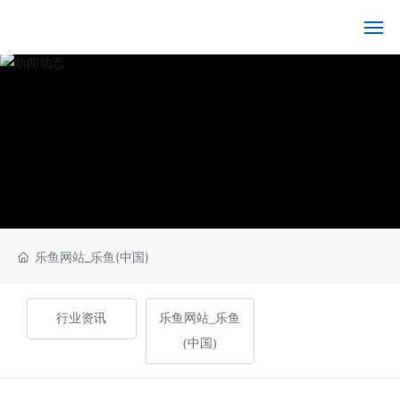
乐鱼网站_乐鱼(中国)
乐
鱼
网
站_
乐
鱼
(中
国)
乐鱼网站_乐鱼(中国)
关
于
我
行业资讯
乐鱼网站_乐鱼
们
(中国)
产
品