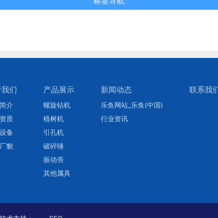
标签导航
于我们
产品展示
新闻动态
联系我
简介
螺旋钻机
乐鱼网站_乐鱼(中国)
资质
植树机
行业资讯
设备
引孔机
厂貌
破碎锤
振动夯
其他属具