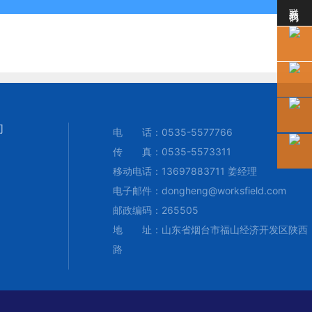
联系我们
们
电 话：
0535-5577766
传 真：0535-5573311
移动电话：
13697883711
姜经理
电子邮件：
dongheng@worksfield.com
邮政编码：265505
地 址：山东省烟台市福山经济开发区陕西
路