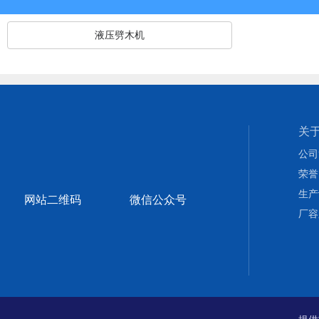
液压劈木机
关
公司
荣誉
生产
网站二维码
微信公众号
厂容