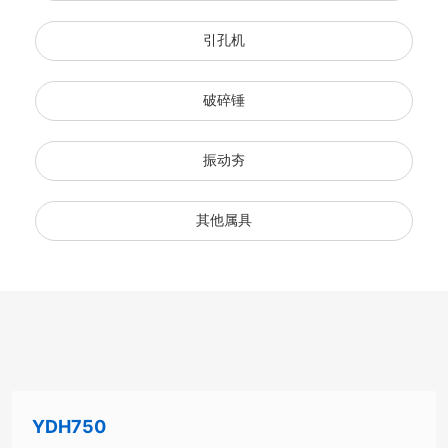
展
示
引孔机
新
破碎锤
闻
动
态
振动夯
联
其他属具
系
我
们
YDH750