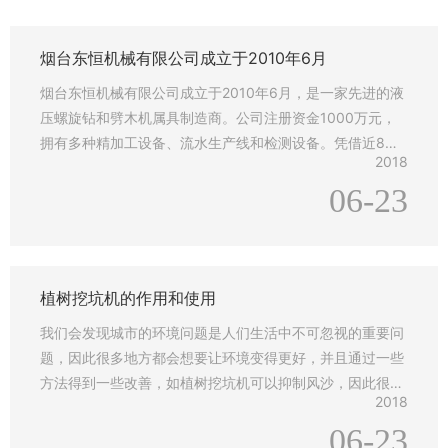
展
示
烟台东恒机械有限公司成立于2010年6月
新
烟台东恒机械有限公司成立于2010年6月，是一家先进的液
闻
压螺旋钻和劈木机属具制造商。公司注册资金1000万元，
动
拥有多种精加工设备、流水生产线和检测设备。凭借近8年
态
2018
的销售和服务经验，我们创建了自己的品牌“YDH”，并得到
06-23
了中国和世界各地客户的认可。 采用先进技术，严格控制
联
产品质量，产品性能卓越，至今已获得三十余项专利， YD
系
H螺旋钻机、劈木机已远销
我
们
植树挖坑机的作用和使用
我们会发现城市的环境问题是人们生活中不可忽视的重要问
题，因此很多地方都会想要让环境变得更好，并且通过一些
方法得到一些改善，如植树挖坑机可以抑制风沙，因此很多
2018
人都会城市建设更加的积极关注植树的问题，市场上的植树
06-23
挖坑机有不同的型号，也会让我们看到不同的作用，因此很