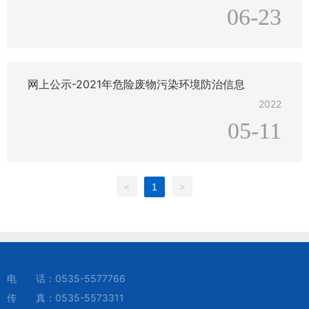
06-23
能对它很有效的实施工作，并能达到最佳工作要求。但是新
机器在使用时一定要注意以下问题，这样挖坑机的使用寿命
才会更长久!.新机器不可高速使用，请低速磨合8小时。想让
机器寿命更长，请勿长时间大油门
网上公示-2021年危险废物污染环境防治信息
2022
05-11
<
1
>
电 话：
0535-5577766
传 真：0535-5573311