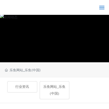
乐鱼网站_乐鱼(中国)
乐
鱼
网
站_
乐
鱼
(中
国)
乐鱼网站_乐鱼(中国)
关
于
我
行业资讯
乐鱼网站_乐鱼
们
(中国)
产
品