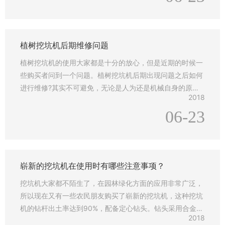
多地方都在使用植树挖坑机，我们在使用了植树挖坑机的时
候，除了正常的使用之后，还需要注意它的日常维护，在使
用之后不要马上把它用布罩上，这样就不
植树挖坑机后期维修问题
植树挖坑机的使用大家都是十分的放心，但是近期的时候一
些购买者问到一个问题。植树挖坑机后期出现问题之后如何
进行维修?其实不可避免，无论是人为还是机械自身的原因
2018
都是无可避免会出现问题。后期维修我们可以为您提供两种
06-23
方法。植树挖坑机后期维修问题1.到当地的机电维修店进行
维修;2.零部件损坏;如果是零部件损坏的话，我们建议大家
直接给我们打电话，我们可以为您邮寄配件，您直接更换就
可以。
崭新的挖坑机在使用时有哪些注意事项？
挖坑机大家都不陌生了，在园林绿化方面的应用非常广泛，
所以现在又有一些农民朋友购买了崭新的挖坑机，这种挖坑
机的钻杆出土率达到90%，配备定心钻头。钻头采用合金锰
2018
钢合成更加的坚硬。对硬土质，超硬土质，粘土，冻土等都